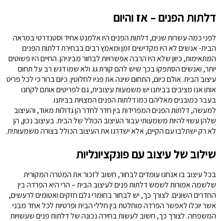
דלתות הפנים – אז והיום
לפני כמה עשרות שנים, דלתות הפנים היו אלמנט אחיד וסטנדרטי במראה
הבית- אנשים לא היו מקדישים זמן ומאמץ רבים בבחירת דלתות הפנים
המתאימות, כיוון שלא היו הרבה אפשרויות לבחור מביניהן. החיים היו פשוטים
יותר, ואנשים הסתפקו בכך שיש להם קורת גג ולא שמו דגש רב על תחום
עיצוב הבית. אולם כיום, התחום שינה את פניו לחלוטין. כיום ברור כי לכל פריט
אותו אנו מציבים בביתנו יש משמעות עיצובית, גם לפריטים אותם לקחנו
בעבר כמובנים מאליהם כמו דלתות הפנים המצויות בביתנו.
למעשה, דלתות הפנים המפרידות בין חדר לחדר הן גדולות מאוד, והעיצוב
שלהן עשוי להיות משמעותי עבור העיצוב הכולל של הבית. בעיצוב נכון, הן
לא רק ישתלבו עם הקיים, אלא ישדרגו את העיצוב הכולל בצורה משמעותית.
שילוב של עיצוב עם פונקציונליות
בכל עיצוב בו אנחנו עומדים לבחור, חשוב לזכור את המטרה המקורית
שלשמה אמורות לשמש דלתות פנים לעיצוב הבית – הרי היא הפרדה בין
החדרים השונים. לצורך כך, יש לבחור בחומרי גלם חזקים ואטומים לרעשים,
אשר יוכלו לאפשר הפרדה מוחלטת בין חללי הבית ופרטיות לכל אחד מבני
המשפחה. לצורך כך, חשוב לעשות בחירה נכונה של דלתות פנים שעשויות