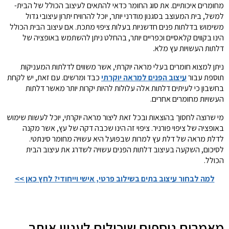
מחומרים איכותיים. את סוג החומר כדאי להתאים לעיצוב הכולל של הבית-
למשל, בית המעוצב בסגנון מודרני יותר, יוכל להרוויח יתרון עיצובי גדול
משימוש בדלתות פנים חדשניות בעלות ציפוי מתכת. אם עיצוב הבית הכולל
הינו בקווים קלאסיים וכפריים יותר, בהחלט ניתן להשתמש באופציה של
דלתות העשויות עץ מלא.
ניתן למצוא חומרים בעלי מראה יוקרתי, אשר משווים לדלתות המעניקות
תוספת עבור
עיצוב הפנים למראה יוקרתי
כבד ומרשים. עם זאת, יש לקחת
בחשבון כי לעיתים דלתות אלה עלולות להיות יקרות יותר מאשר דלתות
העשויות מחומרים אחרים.
מי שרוצה לחסוך בהוצאות ובכל זאת ליצור מראה יוקרתי, יוכל לעשות שימוש
באופציה של ציפוי פורניר. ציפוי זה הינו שכבה דקה של עץ, אשר מקנה
לדלת מראה של דלת עץ למרות שבפועל היא עשויה מחומר סינתטי.
לסיכום, השקעה בעיצוב דלתות הפנים עשויה לשדרג את עיצוב הבית
הכולל.
למה לבחור עיצוב בתים בשילוב פרטי, אישי וייחודי? לחץ כאן >>
מאמרים נוספים שיכולים לעניין אותך