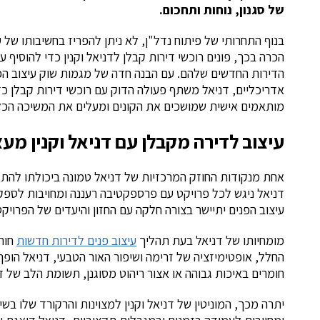
של סגנון, נוחות ותחכום.
בנוף התחרותי של פיתוח נדל"ן, לא ניתן להפריז בחשיבותו של עי
הכרה בכך, פונים רוכשי דירות קבלן לדניאל וקנין כדי להוסיף ער
הדירות החדשים שלהם. עם הבנה חדה של מגמות שוק עיצוב הפנים
אדריכליים, דניאל משתף פעולה הדוק עם רוכשי דירות קבלן כדי 
מותאמים אישית שמושכים את הקונים ומעלים את המשיכה הכל
עיצוב לדירה מקבלן עם דניאל וקנין מעצ
אחת מנקודות החוזק המרכזיות של דניאל טמונה ביכולתו להתאים
דניאל ניגש לכל פרויקט עם פרספקטיבה רעננה ומחויבות לספק פת
עיצוב הפנים יתיישר בצורה חלקה עם החזון והיעדים של הפרויקט
מומחיותו של דניאל בעת תהליך
עיצוב פנים לדירות חדשות
חורג
החלל, אופטימיזציה של זרימה ושיפור האור הטבעי, דניאל הופ
חומרים באיכות גבוהה או אצור ריהוט מסוגנן, תשומת הלב של 
יתרה מכך, המוניטין של דניאל וקנין למצוינות והרקורד שלו ב