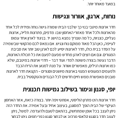
במועד מאוחר יותר.
נוחות, ארגון, אוורור ונגישות
חדר ארונות מיטבי בנוי כך שלבני הבית שמורה גישה נוחה ומידית לכל אחד
מהארונות ולכל אחד מאזורי האחסון שבו. מדפים, פתרונות תלייה, ארונות
נעליים, כונניות, כל מה שצריך נמצא בהישג יד. בניגוד לארון אחד עמוס
לעייפה, כאן הכל מאוד ממוקם נוח ונגיש. אם נמאס לכם מהקושי שבשמירה
על הסדר בבית כולו, חדר לארונות יסייע לכם לארגן טוב יותר את סביבת
המגורים. וגם אם רוצים לארגן מחדש מפעם לפעם את כל תכולת הארונות,
הדבר נעשה בצורה פשוטה למדי. ועוד דבר – חדרי ארונות במיטבם, שלא
כמו ארונות רגילים, מאפשרים אוורור. על מנת למנוע את הריח הכבד
ולפעמים המעופש המצוי בארונות מיושנים וסגורים – הקצאת חדר לארונות
מובנים מאפשרת ממש חיים חדשים לכל הבגדים והטקסטיל בבית.
יופי, סגנון וגימור בשילוב גמישות תכנונית
חדר ארונות הינו פתרון הוליסטי, אסתטי ויפה יותר. בצורה כזאת, אזור האחסון
העיקרי של הבית הופך למסוגנן, בעיצוב אחיד ובעל אמירה. את החדר הזה
ניתן לעצב בכל אופן שמתחשק, בהתאם לטעם ולהעדפה. למשל, ניתן
לעצב חדר בסגנון קלאסי מרהיב או לבחור סגנון כפרי חמים. ניתן לבחור