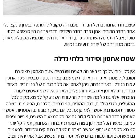
עיצוב חדר ארונות בחלל הבית – פעם היה מקובל להסתפק בארון פונקציונלי
אחד בחדר ההורים וארון נפרד בחדר הילדים. חדרי ארונות היו קונספט בלתי
מוכר, אבל התמונה השתנתה. כיום, חדר ארונות הינו פונקציה מקובלת מאוד,
בזכות מגוון רחב של יתרונות ועיצוב גמיש.
שטח אחסון וסידור בלתי נדלה
אין כל וויכוח על כך כי בארונות קטנים ושגרתיים שטח האחסון מצומצם
ומוגבל. לעומת זאת, חדר ארונות שמעוצב בצורה נכונה מבטיח שטח אחסון
עצום בגודלו. באזור נבחר, ניתן לאחסן את כל הבגדים של בני הבית. באזור
נבחר, ניתן לאחסן את הביגוד והנעליים ולא רק אלה שמתאימים לעונה
הנוכחית אלא גם כל מה שצריך ליתר עונות השנה. קל למצוא מקום לכל
המעילים, בגדי הילדים, בגדי ההורים, המכנסיים, הלבנים, הפיג'מות. בצורה
מסודרת ומאורגנת אפשר לאחסן את כל הגרביים, הכובעים, המטריות. אפשר
לאחסן בחדר הארונות בקלי קלות גם את כל המצעים השונים, ציפיות וציפות.
כמובן, כאשר הכל מאוחסן בצורה מאורגנת בחדר הארונות, תמיד קל יותר
למצוא כל פריט שנחוץ. אפשר בארונות למקם גם תיקים ומזוודות ולפעמים
גם משחקים ועוד מגוון דברים שלא תמיד צריך עכשיו, אבל אולי יהיו נחוצים