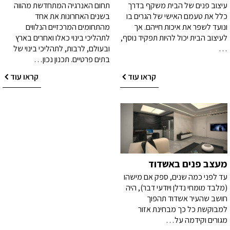
עיצוב פנים של הבית משקף בדרך
תחום האנרגיה המתחדשת מהווה
כלל את טעמם האישי של הגרים בו
בשנים האחרונות את אחד
ונועד לשפר את איכות חייהם. אך
מהתחומים המרכזיים הנלווים
לעיצוב הבית יכול להיות תפקיד נוסף,
לתהליכי בינוי כאלו ואחרים בארץ
…
ובעולם, לרבות, לתהליכי בינוי של
בתים פרטיים. תכנון נכון…
קראו עוד
קראו עוד
מעצב פנים באשדוד
עד לפני כמה שנים, ספק אם מישהו
(מלבד מומחי נדלן ויודעי דבר), היה
חושב שהעיר אשדוד תהפוך
למבוקשת כל כך מבחינת אזור
מגורים וקידמה על…