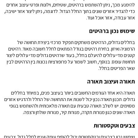
להימנע מכך, ניתן להשתמש ברהיטים, שטיחים, וילונות ופרטי עיצוב אחרים
כדי להגדיר אזורים שונים בתוך החלל הגדול. לדוגמה, ניתן ליצור אזור ישיבה,
אזור עבודה, אזור אוכל ועוד.
שימוש נכון ברהיטים
בחללים גדולים, הרהיטים משחקים תפקיד מרכזי ביצירת תחושה של
הרמוניה ואיזון. בחירת רהיטים בגודל המתאים לחלל חשובה מאוד. רהיטים
קטנים מדי עלולים להיעלם בחלל, בעוד שרהיטים גדולים מדי עלולים ליצור
תחושת עומס. בנוסף, חשוב לשמור על פרופורציות נכונות בין הרהיטים לבין
שאר הפריטים בחלל.
תאורה ועיצוב תאורה
תאורה היא אחד הגורמים החשובים ביותר בעיצוב פנים, במיוחד בחללים
גדולים. תכנון תאורה נכון יכול לשנות את התחושה של החלל ולהדגיש אזורים
מסוימים. יש לשלב תאורה טבעית עם תאורה מלאכותית ולהשתמש בגופי
תאורה שונים כגון מנורות תקרה, מנורות קיר, מנורות שולחן ורצפה.
צבעים וטקסטורות
שימוש נכון בצבעים ובטקסטורות יכול להוסיף עומק ועניין לחלל גדול. צבעים