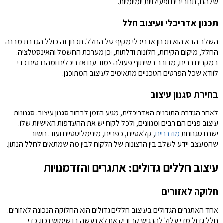
שלהם, תחביבים ופעילויות יומיומיות.
תכנון אדריכלי ועיצוב חלל
השלב הבא הוא תכנון אדריכלי מקיף של החלל. תכנון זה כולל הגדרת מבנה
החלל, מיקום הקירות, חלונות ודלתות, וכן מערכת החשמל והאינסטלציה.
במקרים רבים, מדובר בשיתוף פעולה צמוד עם אדריכלים ומהנדסים כדי
לוודא שכל הפרטים הטכניים מתאימים לעיצוב המתוכנן.
בחירת סגנון עיצוב
לאחר הגדרת התוכנית האדריכלית, מגיע הזמן לבחור סגנון עיצוב. סגנונות
עיצוב פנים הם רבים ומגוונים, ולכל לקוח יש את ההעדפות האישיות שלו.
ישנם סגנונות
מודרניים
, קלאסיים, כפריים, מינימליסטיים ועוד. חשוב
שהמעצב יידע לשלב בין הרצונות של הלקוח לבין מה שמתאים לחלל הנתון.
עיצוב חללים גדולים: אתגרים והזדמנויות
חלוקה לאזורים
אחד האתגרים הגדולים בעיצוב חללים גדולים הוא החלוקה הנכונה לאזורים.
חלל גדול מדי עלול להרגיש קר וריק אם לא נעשה בו שימוש נכון. כדי