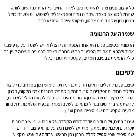
כל עיצוב פנים צריך להיות מותאם לאורח החיים של הדיירים. חשוב לוודא
שהחלל מעוצב בצורה שתהיה נוחה ופונקציונלית לשימוש יומיומי. זה כולל
תכנון נכון של מקומות אחסון, מיקומי ישיבה ואזורי עבודה.
שמירה על הרמוניה
הרמוניה בעיצוב פנים היא אחד המפתחות להצלחה. יש לשמור על קו עיצובי
אחיד ולהתאים את כל הפריטים כך שיתחברו בצורה הרמונית ונעימה לעין. זה
כולל התאמת צבעים, חומרים, טקסטורות וסגנון כללי.
לסיכום
עיצוב פנים לחללים גדולים דורש תכנון מדויק ושימוש נכון במרחב כדי ליצור
חללים נוחים ומתפקדים היטב. התהליך מתחיל בהבנת צרכי הלקוח, תכנון
אדריכלי מקיף ובחירת סגנון עיצוב מתאים. חשוב לחלק את החלל לאזורים,
להשתמש ברהיטים בגודל מתאים, לשלב תאורה טבעית ומלאכותית ולבחור
צבעים וטקסטורות שמוסיפים עומק ועניין.
עיצוב בתים, וילות ודירות יוקרה דורש הקפדה על איכות ושימוש בחומרים
יוקרתיים וטכנולוגיות מתקדמות. יש לשים דגש על פרטי עיצוב ייחודיים
שמוסיפים אופי וסטייל לחלל. תכנון נכון מראש, עבודה עם אנשי מקצוע