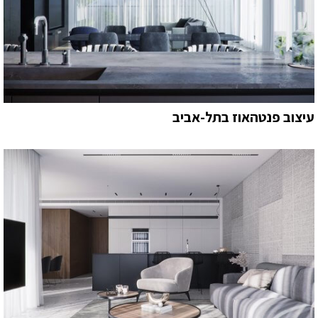
עיצוב פנטהאוז בתל-אביב