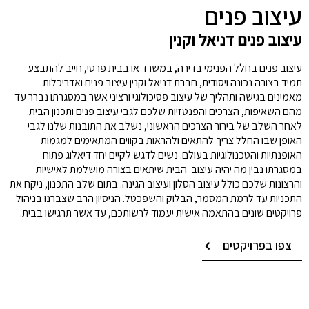
עיצוב פנים
עיצוב פנים דניאל וקנין
עיצוב פנים בחלל הפנימי בדירה, במשרד או בבית פרטי, חייב להתבצע
תמיד בצורה נכונה ויסודית, חברת דניאל וקנין עיצוב פנים ואדריכלות
מאמינים בגישה ותהליך של עיצוב פסיכולוגי ורציני אשר במסגרתו נברר עד
מהם השאיפות, הצרכים והפנטזיות שלכם לגבי עיצוב פנים ותכנון הבית.
לאחר השלב של בירור הצרכים הראשוני, נשלב את התובנות שלנו לגבי
האופן שבו החלל צריך להתאים ולהראות בקווים המתאימים למגמות
האופנתיות והטכנולוגיות בעולם. נשים לדגש לקיים יחד דיאלוג פתוח
במסגרתו נבין מה יהיה עיצוב הבית שיתאים בצורה מושלמת לאישיות
והרצונות שלכם כולל עיצוב הסלון ועיצוב הגינה. בתום שלב התכנון, ניקח את
התכניות עד לרמת המסמר, הבלוק והשפכטל. הניסיון הרב שצברנו בניהול
פרויקטים שונים בהתאמה אישית יעמוד לרשותכם, עד אשר תרגישו בבית.
צפו בפרויקטים