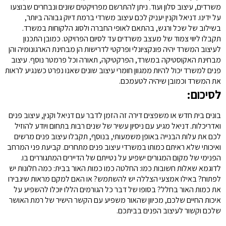
משרדים, עיצוב סלון ועוד. ניתן להתרשם מפרויקטים שונים ונבחרים שבוצעו
על ידינו. דניאל וקנין יעניק לכם עיצוב משרדי ברמת דיוק גבוהה ביותר,
בשילוב של שכל ורגש, בהתאם לאופי החברה ולסוג הלקוחות במשרד.
תקבלו ליווי צמוד של מעצב משרדים עד לסיום הפרויקט. כמובן התכנון
לעיצוב המשרד יהיה פונקציונלי ופרקטי לדרישות הן מבחינת הארגונומיה והן
מבחינת האקוסטיקה במשרד, הפרקטיקה, תאורה וכל פרמטר נוסף. עיצוב
פנים למשרד יכול להיות ממגוון חומרי עיצוב שונים שאנו נפרט כשנגיע לראות
את המשרד וכמובן שיהיה לטעמכם.
לסיכום:
בונים בית חדש או משפצים דירה זה הזמן לדבר עם דניאל וקנין, עיצוב פנים
ואדריכלות. דניאל מגיע עם ניסיון עשיר של שנים רבות בתחום ויודע להוזיל
לכם את עלות הבנייה באופן משמעותי, בנוסף, תקבלו עיצוב פנים מרשים
ואיכותי שלא ראיתם כמותו במשרדי עיצוב פנים מתחרים. קביעת פני המרחב
הפנימי של מקום המגורים ישפיע על נטייתם של הדיירים המתגוררים בו.
לדוגמא שאלות חשובות כמו: החלטה כמו כמות האור בבית: כמה חלונות יש
לפתוח? באילו אמצעי הצללה יש להשתמש? או האם למקם מראות שיגבירו
את כמות האור בחלל? בסופו של דבר כל הגורמים הללו יוכלו להשפיע על
איכות החיים שלכם, מכיוון שהאור משפיע עם הקשר הישיר של רמת האושר
שלכם וקשור לעיצוב הפנים בביתכם.