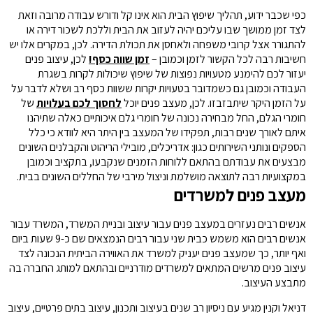
כפי שכבר ידוע, תהליך שיפוץ הבית הוא אינו קל ודורש עבודה מרובה וזאת
לצד זמן ממושך שבו עליכם יהיה לעזוב את הבית וללכת לשכור דירה או
להתגורר אצל קרובי משפחה ולאחסן את תכולת הדירה. לכן, במקרים אלו יש
חשיבות רבה לכל הקשור לזמן וכמובן –
זמן שווה כסף!
לכן, עיצוב פנים
יעזור לכם להימנע מטעויות נפוצות של שיפוץ שיכולות לקרות בשגרת
העבודה וכמובן גם כשמדובר בטעויות יקרות ששוות כסף רב ושלא לדבר על
על הזמן היקר שיתבזבזו. לכן, מעצב פנים יוכל
לחסוך לכם בעלויות
של
חומרי הגלם, החל מבחירה נכונה של חומרי גלם איכותיים כאלה שתיהנו
איתם לאורך שנים רבות, תפקידו של המעצב בין היתר היא לוודא כי כלל
הספקים ונותני השירותים כגון: אדריכלים, מובילי הריהוט והקבלנים השונים
מבצעים את עבודתם בהתאם ללוחות הזמנים שנקבעו, בתקציב וכמובן
במקצועיות רבה לתוצאה מושלמת וניצול מירבי של החללים השונים בבית.
מעצב פנים למשרדים
אנשים רבים נעזרים במעצב פנים עבור עיצוב ובניית המשרד, המשרד עבור
אנשים רבים הוא משמש כבית שני עבור רבים הנמצאים שם כ-9 שעות ביום
ואף יותר, כך שמעצב פנים יעניק למשרד את האווירה הביתית הנכונה לצד
עיצוב פנים מרשים המתאים למשרדים מודרניים ובהתאם למותג החברה בה
מתבצע העיצוב.
דניאל וקנין מגיע עם ניסיון רב שנים בעיצוב ותכנון, עיצוב בתים פרטיים, עיצוב