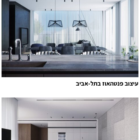
עיצוב פנטהאוז בתל-אביב