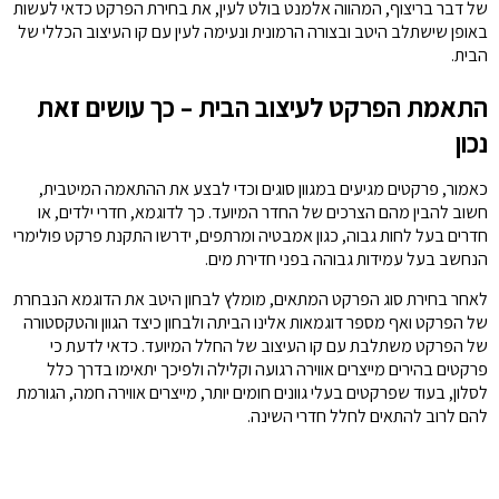
של דבר בריצוף, המהווה אלמנט בולט לעין, את בחירת הפרקט כדאי לעשות
באופן שישתלב היטב ובצורה הרמונית ונעימה לעין עם קו העיצוב הכללי של
הבית.
התאמת הפרקט לעיצוב הבית – כך עושים זאת
נכון
כאמור, פרקטים מגיעים במגוון סוגים וכדי לבצע את ההתאמה המיטבית,
חשוב להבין מהם הצרכים של החדר המיועד. כך לדוגמא, חדרי ילדים, או
חדרים בעל לחות גבוה, כגון אמבטיה ומרתפים, ידרשו התקנת פרקט פולימרי
הנחשב בעל עמידות גבוהה בפני חדירת מים.
לאחר בחירת סוג הפרקט המתאים, מומלץ לבחון היטב את הדוגמא הנבחרת
של הפרקט ואף מספר דוגמאות אלינו הביתה ולבחון כיצד הגוון והטקסטורה
של הפרקט משתלבת עם קו העיצוב של החלל המיועד. כדאי לדעת כי
פרקטים בהירים מייצרים אווירה רגועה וקלילה ולפיכך יתאימו בדרך כלל
לסלון, בעוד שפרקטים בעלי גוונים חומים יותר, מייצרים אווירה חמה, הגורמת
להם לרוב להתאים לחלל חדרי השינה.