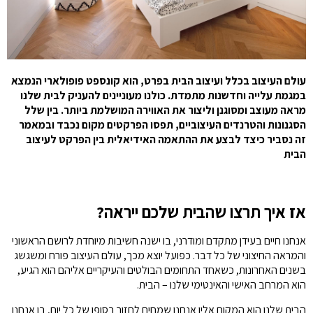
עולם העיצוב בכלל ועיצוב הבית בפרט, הוא קונספט פופולארי הנמצא
במגמת עלייה וחדשנות מתמדת. כולנו מעוניינים להעניק לבית שלנו
מראה מעוצב ומסוגנן וליצור את האווירה המושלמת ביותר. בין שלל
הסגנונות והטרנדים העיצוביים, תפסו הפרקטים מקום נכבד ובמאמר
זה נסביר כיצד לבצע את ההתאמה האידיאלית בין הפרקט לעיצוב
הבית
אז איך תרצו שהבית שלכם ייראה?
אנחנו חיים בעידן מתקדם ומודרני, בו ישנה חשיבות מיוחדת לרושם הראשוני
והמראה החיצוני של כל דבר. כפועל יוצא מכך, עולם העיצוב פורח ומשגשג
בשנים האחרונות, כשאחד התחומים הבולטים והעיקריים אליהם הוא הגיע,
הוא המרחב האישי והאינטימי שלנו – הבית.
הבית שלנו הוא המקום אליו אנחנו שמחים לחזור בסופו של כל יום, בו אנחנו